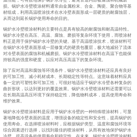
损。锅炉水冷壁喷涂材料通常由金属粉末、合金、陶瓷、聚合物等基
材组成，利用高温喷涂技术在水冷壁表面形成一层硬质的耐腐蚀层，
从而达到延长锅炉使用寿命的目的。
锅炉水冷壁喷涂材料的主要特点是具有较高的耐腐蚀和耐高温特性。
锅炉水冷壁在高压、高温、腐蚀、磨损等复杂环境下使用，而喷涂材
料正是用于保护锅炉水冷壁的关键。基于高温喷涂技术，喷涂材料可
在锅炉水冷壁表面形成一层修复式的硬质包覆层，极大地减轻了流体
对冷壁表面的腐蚀和机械磨损。锅炉水冷壁喷涂材料在高温下也能保
持较高的强度和硬度，以应对高压高温下的复杂环境。
除了应对高温和腐蚀等环境条件，锅炉水冷壁喷涂材料还应具有良好
的可加工性、减小耗材成本、长期稳定性等特点。这意味着材料应具
备一定的可塑性和可加工性，可很好地适应于锅炉水冷壁各种复杂的
曲折形状，以达到更好的覆盖效果。锅炉水冷壁喷涂材料还需要可以
在长期高温高压环境下保持稳定性，降低物料成本，提高使用寿命和
维护效果。
锅炉水冷壁喷涂材料是应用于锅炉水冷壁的一种特殊喷涂材料，可显
著地降低冷壁表面的温度，增强设备的稳定性和安全性，提高锅炉的
使用寿命。在选择喷涂材料时，应根据锅炉类型、温度和腐蚀环境等
综合因素进行选择，以找到最佳的喷涂材料，从而有效地保护锅炉水
冷壁，提高设备的使用寿命和稳定性。在未来，锅炉水冷壁喷涂材料