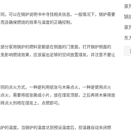
家
不同，可以在锅炉说明书中寻找相关信息。一般情况下，锅炉需要
锅
，而且确保燃烧的效率与温度的正确控制。
家
东
大部分家用锅炉的燃料室都是在侧面的门里面，打开锅炉侧面的
以免影响燃烧效果，应该留出足够的空间放置煤炭，并注意不要让
不同的点火方式，一种是利用纸张与木柴点火，一种是使用点火
柴点火，需要将纸张撕成小片，放在煤炭顶部，之后再将木柴排放
则将点火剂喷在煤炭上，点燃即可。
锅炉的温度。当锅炉的温度达到预设温度后，控温器自动关闭燃