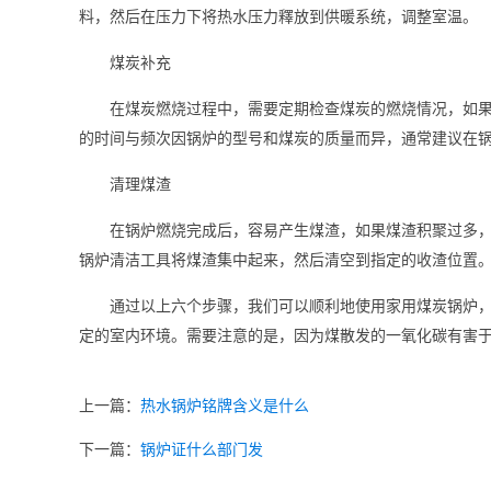
料，然后在压力下将热水压力釋放到供暖系统，调整室温。
煤炭补充
在煤炭燃烧过程中，需要定期检查煤炭的燃烧情况，如
的时间与频次因锅炉的型号和煤炭的质量而异，通常建议在
清理煤渣
在锅炉燃烧完成后，容易产生煤渣，如果煤渣积聚过多
锅炉清洁工具将煤渣集中起来，然后清空到指定的收渣位置
通过以上六个步骤，我们可以顺利地使用家用煤炭锅炉
定的室内环境。需要注意的是，因为煤散发的一氧化碳有害
上一篇：
热水锅炉铭牌含义是什么
下一篇：
锅炉证什么部门发