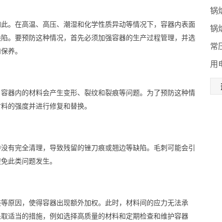
锅
如此。在高温、高压、潮湿和化学性质异动等情况下，容器内表面
锅
缺陷。要预防这种情况，首先必须加强容器的生产过程管理，并选
常
和保养。
用
，容器内的材料会产生变形、裂纹和裂痕等问题。为了预防这种情
材料的强度并进行修复和替换。
中没有完全清理，导致残留的锉刀痕或翘边等缺陷。毛刺可能会引
避免此类问题发生。
装等原因，使得容器出现额外加权。此时，材料间的应力无法承
采取适当的措施，例如选择高质量的材料和定期检查和维护容器