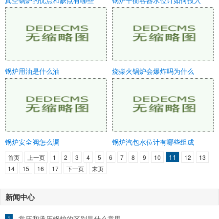
真空锅炉的优点和缺点有哪些
锅炉平衡容器水位计如何投入
锅炉用油是什么油
烧柴火锅炉会爆炸吗为什么
锅炉安全阀怎么调
锅炉汽包水位计有哪些组成
11
首页
上一页
1
2
3
4
5
6
7
8
9
10
12
13
14
15
16
17
下一页
末页
新闻中心
1
常压和承压锅炉的区别是什么意思